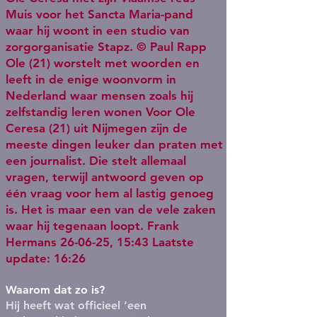
Muis voor het Sancta Maria-pand
waar hij woont in een studio van
zorgorganisatie Stapz. © Paul Rapp
Ole (21) worstelt met woorden en
leeft in de enige woonvorm in
Nederland waar mensen zoals hij
zelfstandig leren wonen Voor Ole
Ceresa (21) uit Nijmegen zijn de
meeste dingen leuker dan praten met
een journalist. Die stelt allemaal
vragen, terwijl antwoord geven op
één vraag voor hem al lastig genoeg
is. Het is maar een van de vele zaken
waar hij tegenaan loopt. Frank
Hermans 26-06-25, 15:43 Laatste
update: 16:26
Waarom dat zo is?
Hij heeft wat officieel ‘een