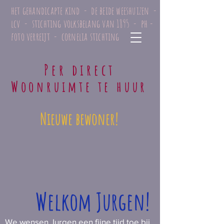
het gehandicapte kind - de beide weeshuizen -
lcv - stichting volksbelang van 1895 - ph -
foto verreijt - cornelia stichting
Per direct
Woonruimte te huur
Nieuwe bewoner!
Welkom Jurgen!
We wensen Jurgen een fijne tijd toe bij